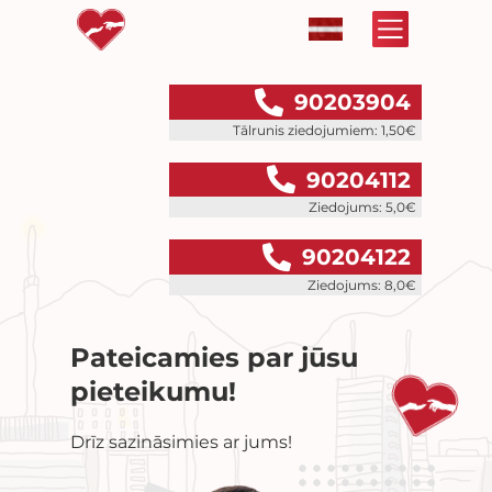
90203904
Tālrunis ziedojumiem: 1,50€
90204112
Ziedojums: 5,0€
90204122
Ziedojums: 8,0€
Pateicamies par jūsu
pieteikumu!
Drīz sazināsimies ar jums!