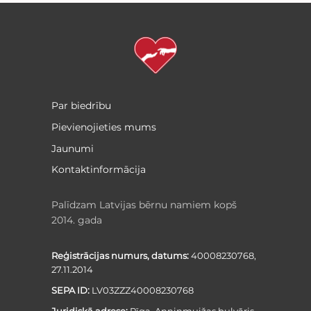
Par biedrību
Pievienojieties mums
Jaunumi
Kontaktinformācija
Palīdzam Latvijas bērnu namiem kopš
2014. gada
Reģistrācijas numurs, datums:
40008230768,
27.11.2014
SEPA ID:
LV03ZZZ40008230768